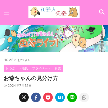
HOME
>
おつぶ
>
おつぶ
トモ氏
プライベート
育児
お爺ちゃんの見分け方
2024年7月31日