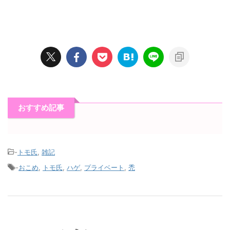
おすすめ記事
-
トモ氏
,
雑記
-
おこめ
,
トモ氏
,
ハゲ
,
プライベート
,
禿