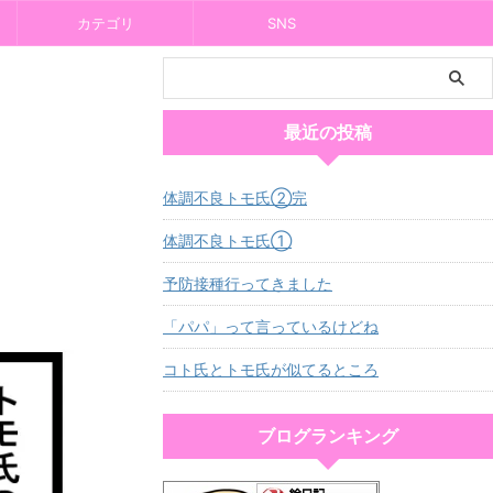
カテゴリ
SNS
最近の投稿
体調不良トモ氏②完
体調不良トモ氏①
予防接種行ってきました
「パパ」って言っているけどね
コト氏とトモ氏が似てるところ
ブログランキング