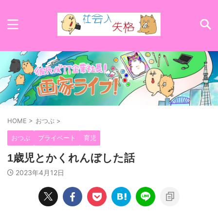
HOME
>
おつぶ
>
おつぶ
プライベート
育児
1歳児とかくれんぼした話
2023年4月12日