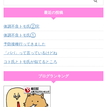
最近の投稿
体調不良トモ氏②完
体調不良トモ氏①
予防接種行ってきました
「パパ」って言っているけどね
コト氏とトモ氏が似てるところ
ブログランキング