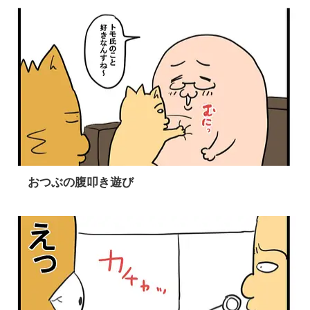
おつぶの腹叩き遊び