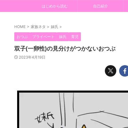
はじめから読む
自己紹介
HOME
>
家族ネタ
>
妹氏
>
おつぶ
プライベート
妹氏
育児
双子(一卵性)の見分けがつかないおつぶ
2023年4月19日