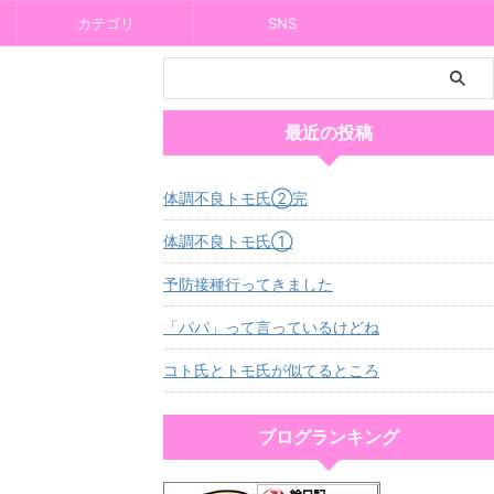
カテゴリ
SNS
最近の投稿
体調不良トモ氏②完
体調不良トモ氏①
予防接種行ってきました
「パパ」って言っているけどね
コト氏とトモ氏が似てるところ
ブログランキング