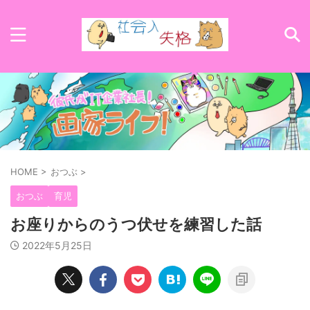
HOME
>
おつぶ
>
おつぶ
育児
お座りからのうつ伏せを練習した話
2022年5月25日