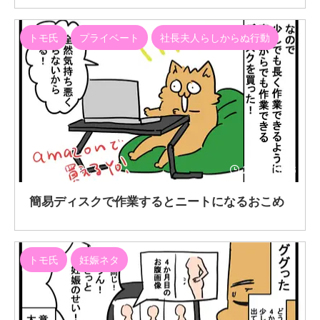
トモ氏
プライベート
社長夫人らしからぬ行動
2020/11/16
簡易ディスクで作業するとニートになるおこめ
トモ氏
妊娠ネタ