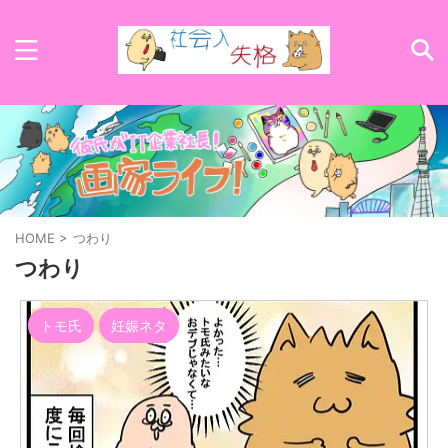
HOME
>
つわり
つわり
トモ氏
妊娠ネタ