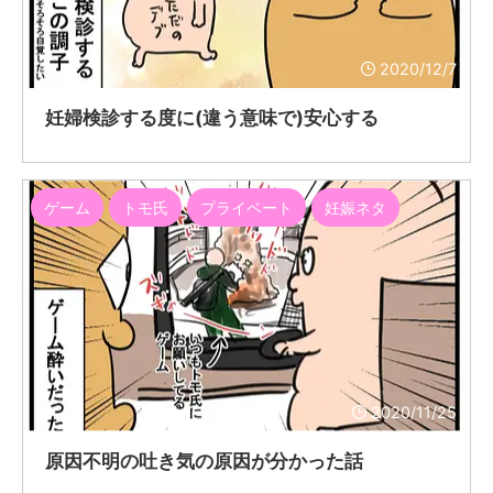
2020/12/7
妊婦検診する度に(違う意味で)安心する
ゲーム
トモ氏
プライベート
妊娠ネタ
2020/11/25
原因不明の吐き気の原因が分かった話