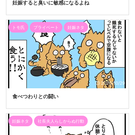
妊娠すると臭いに敏感になるよね
トモ氏
プライベート
妊娠ネタ
2020/10/29
食べつわりとの闘い
妊娠ネタ
社長夫人らしからぬ行動