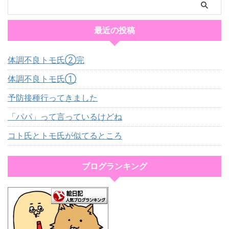
最近の投稿
体調不良トモ氏②完
体調不良トモ氏①
予防接種行ってきました
「パパ」って言っているけどね
コト氏とトモ氏が似てるところ
ブログランキング