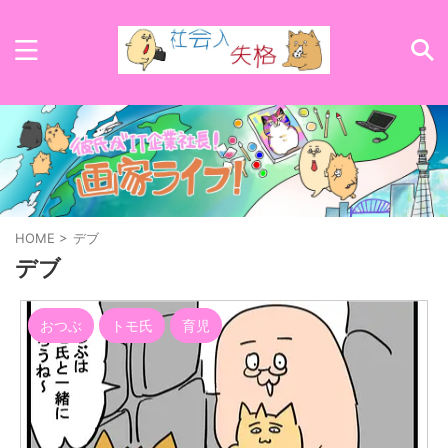
HOME
>
デブ
デブ
おつぶ
トモ氏
育児