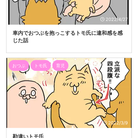
2022/4/27
車内でおつぶを抱っこするトモ氏に違和感を感
じた話
おつぶ
トモ氏
育児
2022/3/9
勘違いトモ氏