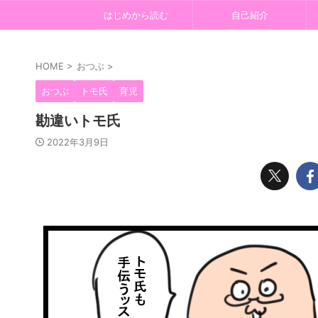
はじめから読む
自己紹介
HOME
>
おつぶ
>
おつぶ
トモ氏
育児
勘違いトモ氏
2022年3月9日