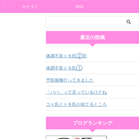
カテゴリ
SNS
最近の投稿
体調不良トモ氏②完
体調不良トモ氏①
予防接種行ってきました
「パパ」って言っているけどね
コト氏とトモ氏が似てるところ
ブログランキング