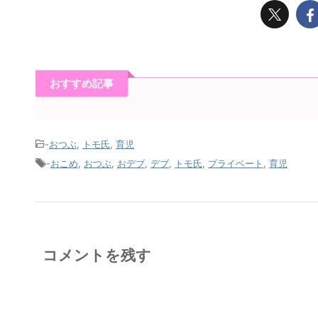
おすすめ記事
-
おつぶ
,
トモ氏
,
育児
-
おこめ
,
おつぶ
,
おデブ
,
デブ
,
トモ氏
,
プライベート
,
育児
コメントを残す