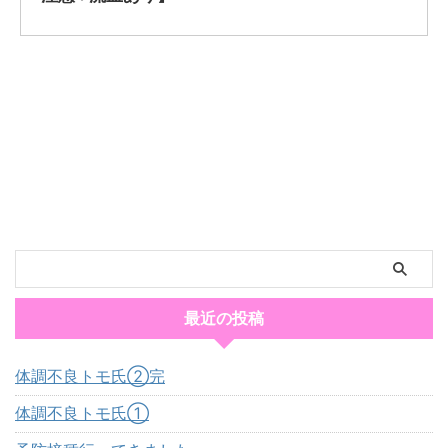
最近の投稿
体調不良トモ氏②完
体調不良トモ氏①