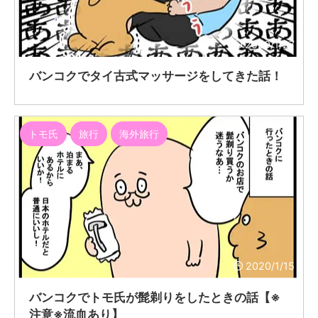
2020/1/27
バンコクでタイ古式マッサージをしてきた話！
トモ氏
旅行
海外旅行
2020/1/15
バンコクでトモ氏が髭剃りをしたときの話【※
注意※流血あり】