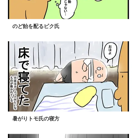
のど飴を配るピク氏
暑がりトモ氏の寝方