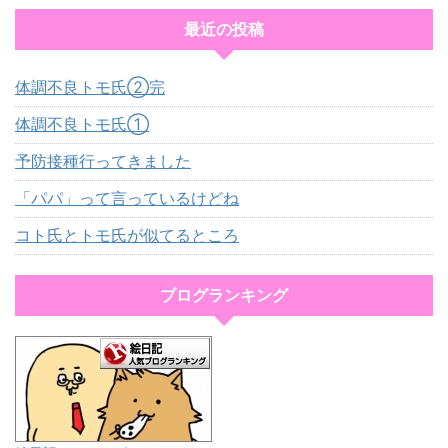
最近の投稿
体調不良トモ氏②完
体調不良トモ氏①
予防接種行ってきました
「パパ」って言っているけどね
コト氏とトモ氏が似てるところ
ブログランキング