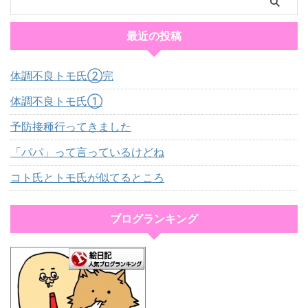
最近の投稿
体調不良トモ氏②完
体調不良トモ氏①
予防接種行ってきました
「パパ」って言っているけどね
コト氏とトモ氏が似てるところ
ブログランキング