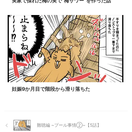
実家で採れた梅の実で“梅サワー”を作った話
妊娠9か月目で階段から滑り落ちた
難聴編 ~プール事情②~【5話】