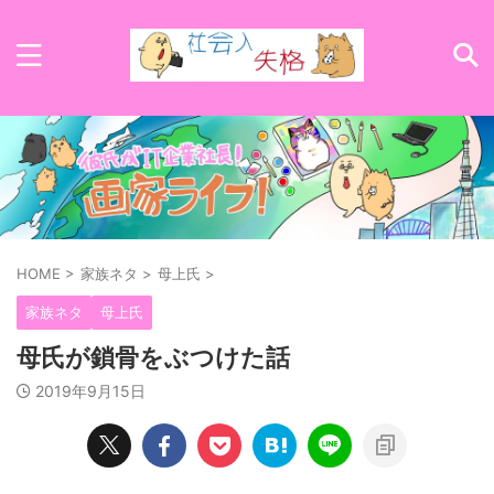
HOME
>
家族ネタ
>
母上氏
>
家族ネタ
母上氏
母氏が鎖骨をぶつけた話
2019年9月15日