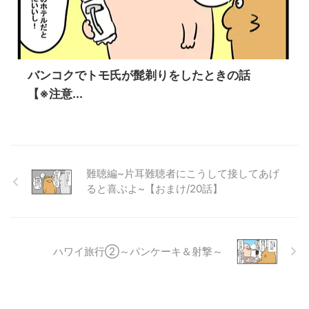
バンコクでトモ氏が髭剃りをしたときの話
【※注意...
難聴編~片耳難聴者にこうして接してあげ
ると喜ぶよ~【おまけ/20話】
ハワイ旅行②～パンケーキ＆射撃～