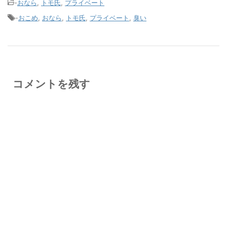
-
おなら
,
トモ氏
,
プライベート
-
おこめ
,
おなら
,
トモ氏
,
プライベート
,
臭い
コメントを残す