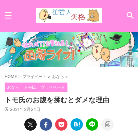
HOME
>
プライベート
>
おなら
>
おなら
トモ氏
プライベート
トモ氏のお腹を揉むとダメな理由
2021年2月24日