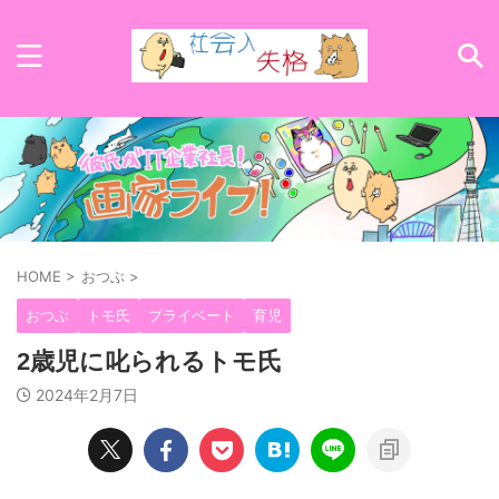
HOME
>
おつぶ
>
おつぶ
トモ氏
プライベート
育児
2歳児に叱られるトモ氏
2024年2月7日