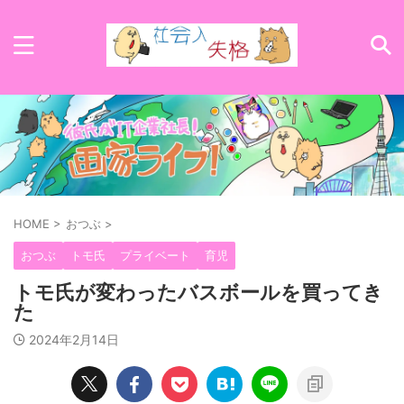
HOME
>
おつぶ
>
おつぶ
トモ氏
プライベート
育児
トモ氏が変わったバスボールを買ってき
た
2024年2月14日