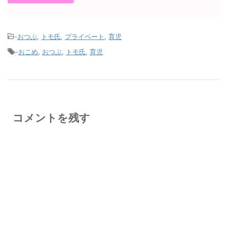
-
おつぶ
,
トモ氏
,
プライベート
,
育児
-
おこめ
,
おつぶ
,
トモ氏
,
育児
コメントを残す