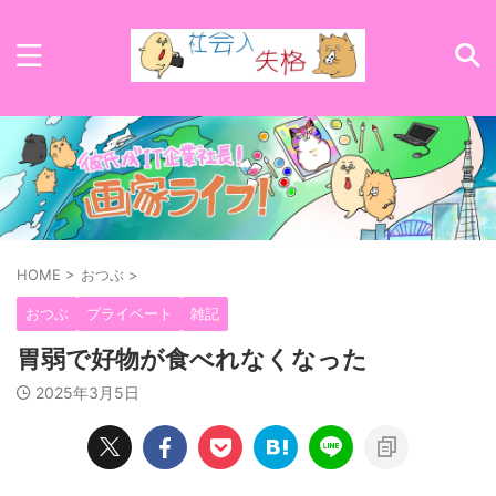
HOME
>
おつぶ
>
おつぶ
プライベート
雑記
胃弱で好物が食べれなくなった
2025年3月5日