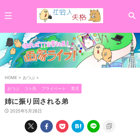
HOME
>
おつぶ
>
おつぶ
コト氏
プライベート
育児
姉に振り回される弟
2025年5月28日