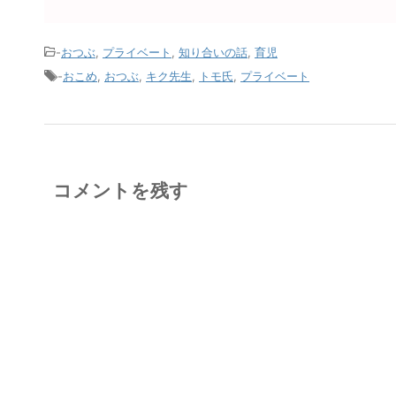
-
おつぶ
,
プライベート
,
知り合いの話
,
育児
-
おこめ
,
おつぶ
,
キク先生
,
トモ氏
,
プライベート
コメントを残す