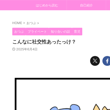
はじめから読む
自己紹介
HOME
>
おつぶ
>
おつぶ
プライベート
知り合いの話
育児
こんなに社交性あったっけ？
2025年6月4日