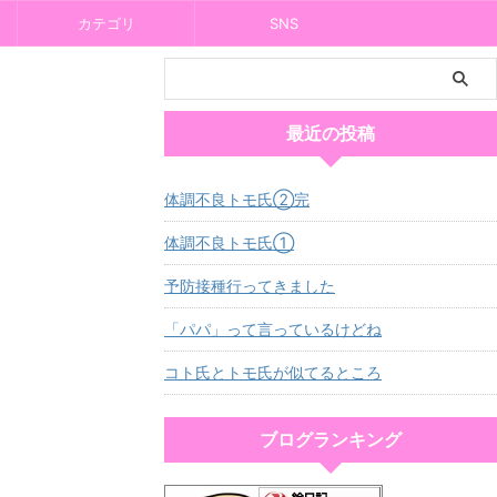
カテゴリ
SNS
最近の投稿
体調不良トモ氏②完
体調不良トモ氏①
予防接種行ってきました
「パパ」って言っているけどね
コト氏とトモ氏が似てるところ
ブログランキング