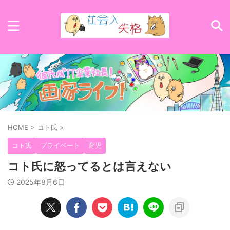
HOME
>
コト氏
>
コト氏
プライベート
育児
コト氏に怒ってるとは言えない
2025年8月6日