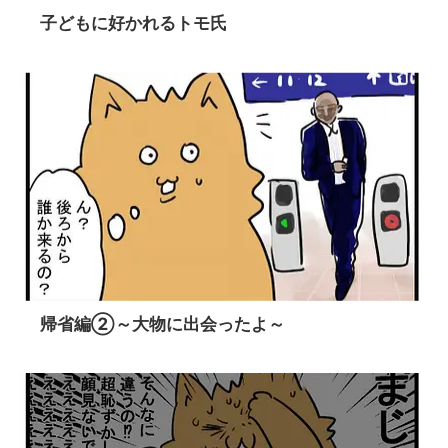
子どもに好かれるトモ氏
帰省編②～大物に出会ったよ～