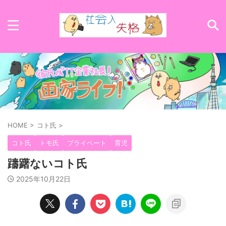
HOME
>
コト氏
>
コト氏
トモ氏
プライベート
育児
躊躇ないコト氏
2025年10月22日