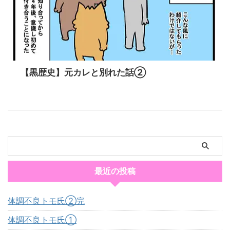
【黒歴史】元カレと別れた話②
最近の投稿
体調不良トモ氏②完
体調不良トモ氏①