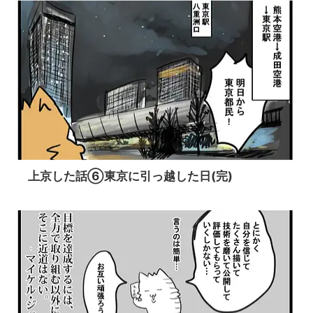
上京した話⑥東京に引っ越した日(完)