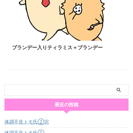
ブランデー入りティラミス＋ブランデー
最近の投稿
体調不良トモ氏②完
体調不良トモ氏①