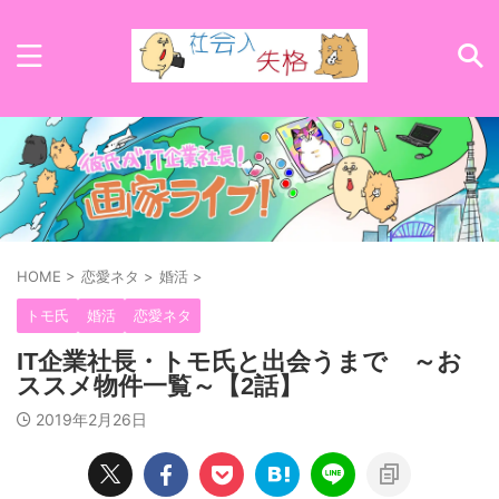
HOME
>
恋愛ネタ
>
婚活
>
トモ氏
婚活
恋愛ネタ
IT企業社長・トモ氏と出会うまで ～お
ススメ物件一覧～【2話】
2019年2月26日