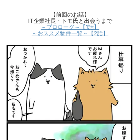
【前回のお話】
IT企業社長・トモ氏と出会うまで
～プロローグ～【1話】
～おススメ物件一覧～【2話】