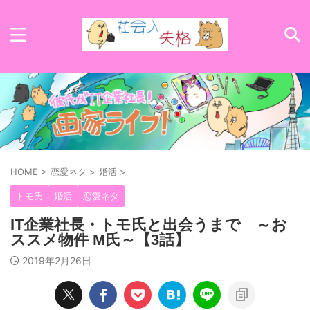
HOME
>
恋愛ネタ
>
婚活
>
トモ氏
婚活
恋愛ネタ
IT企業社長・トモ氏と出会うまで ～お
ススメ物件 M氏～【3話】
2019年2月26日