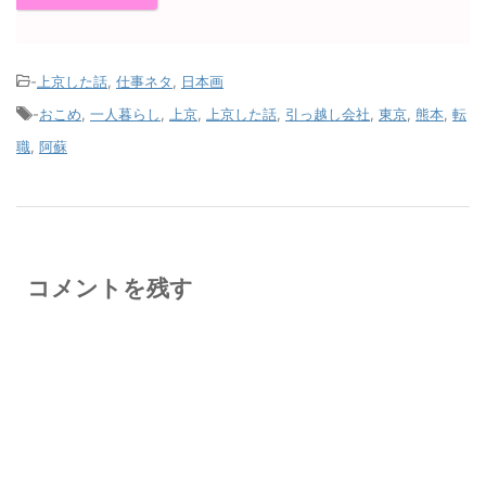
-
上京した話
,
仕事ネタ
,
日本画
-
おこめ
,
一人暮らし
,
上京
,
上京した話
,
引っ越し会社
,
東京
,
熊本
,
転
職
,
阿蘇
コメントを残す