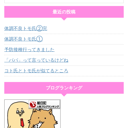
最近の投稿
体調不良トモ氏②完
体調不良トモ氏①
予防接種行ってきました
「パパ」って言っているけどね
コト氏とトモ氏が似てるところ
ブログランキング