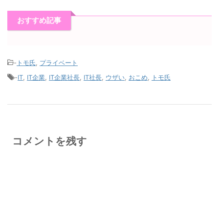
おすすめ記事
-
トモ氏
,
プライベート
-
IT
,
IT企業
,
IT企業社長
,
IT社長
,
ウザい
,
おこめ
,
トモ氏
コメントを残す