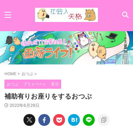
HOME
>
おつぶ
>
おつぶ
プライベート
育児
補助有りお座りをするおつぶ
2022年6月29日