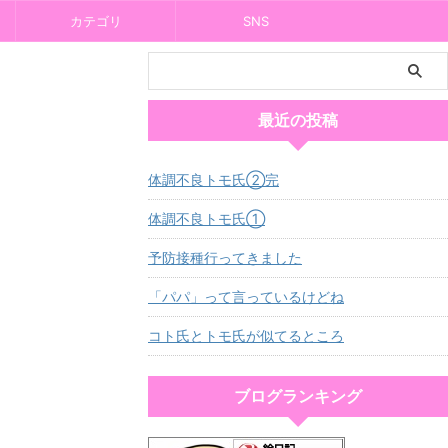
カテゴリ
SNS
最近の投稿
体調不良トモ氏②完
体調不良トモ氏①
予防接種行ってきました
「パパ」って言っているけどね
コト氏とトモ氏が似てるところ
ブログランキング