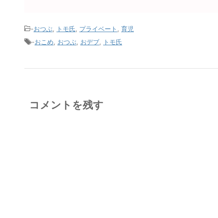
-
おつぶ
,
トモ氏
,
プライベート
,
育児
-
おこめ
,
おつぶ
,
おデブ
,
トモ氏
コメントを残す