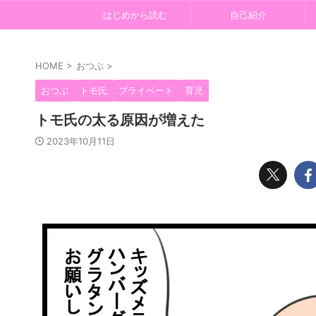
はじめから読む
自己紹介
HOME
>
おつぶ
>
おつぶ
トモ氏
プライベート
育児
トモ氏の太る原因が増えた
2023年10月11日