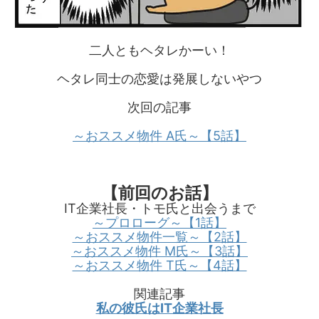
二人ともヘタレかーい！
ヘタレ同士の恋愛は発展しないやつ
次回の記事
～おススメ物件 A氏～【5話】
【前回のお話】
IT企業社長・トモ氏と出会うまで
～プロローグ～【1話】
～おススメ物件一覧～【2話】
～おススメ物件 M氏～【3話】
～おススメ物件 T氏～【4話】
関連記事
私の彼氏はIT企業社長