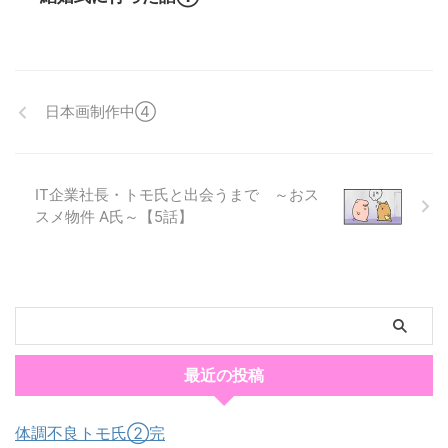
日本画制作中④
IT企業社長・トモ氏と出会うまで ～おス
スメ物件 A氏～【5話】
最近の投稿
体調不良トモ氏②完