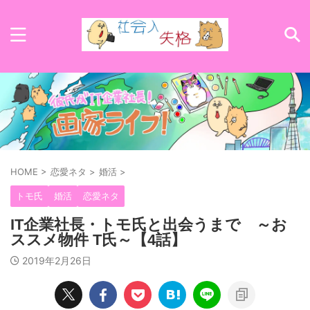
HOME
>
恋愛ネタ
>
婚活
>
トモ氏
婚活
恋愛ネタ
IT企業社長・トモ氏と出会うまで ～お
ススメ物件 T氏～【4話】
2019年2月26日