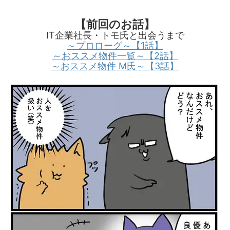
【前回のお話】
IT企業社長・トモ氏と出会うまで
～プロローグ～【1話】
～おススメ物件一覧～【2話】
～おススメ物件 M氏～【3話】