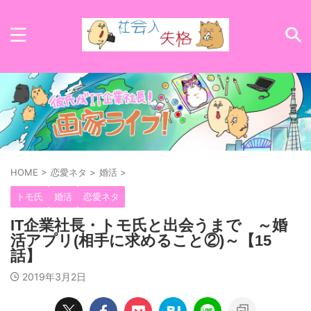
HOME
>
恋愛ネタ
>
婚活
>
トモ氏
婚活
恋愛ネタ
IT企業社長・トモ氏と出会うまで ～婚
活アプリ(相手に求めること②)～【15
話】
2019年3月2日