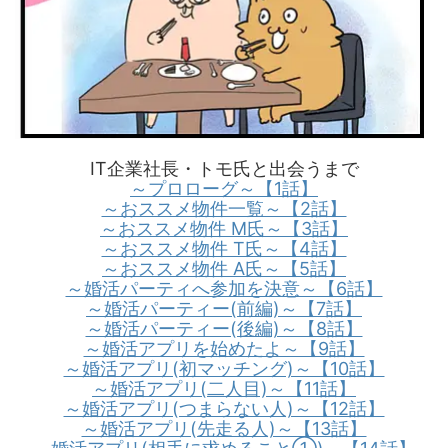
IT企業社長・トモ氏と出会うまで
～プロローグ～【1話】
～おススメ物件一覧～【2話】
～おススメ物件 M氏～【3話】
～おススメ物件 T氏～【4話】
～おススメ物件 A氏～【5話】
～婚活パーティへ参加を決意～【6話】
～婚活パーティー(前編)～【7話】
～婚活パーティー(後編)～【8話】
～婚活アプリを始めたよ～【9話】
～婚活アプリ(初マッチング)～【10話】
～婚活アプリ(二人目)～【11話】
～婚活アプリ(つまらない人)～【12話】
～婚活アプリ(先走る人)～【13話】